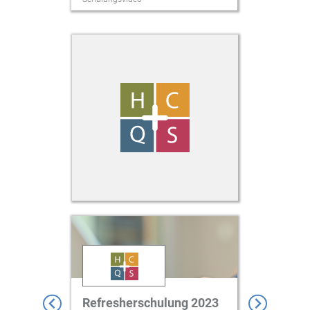
Refresherschulung 2023
SmED A