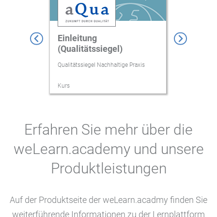
Einleitung
Kurs 1: 
(Qualitätssiegel)
Klimasc
Qualitätssiegel Nachhaltige Praxis
Qualitätssieg
Kurs
Zertifikatskur
Erfahren Sie mehr über die
weLearn.academy und unsere
Produktleistungen
Auf der Produktseite der weLearn.acadmy finden Sie
weiterführende Informationen zu der Lernplattform