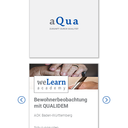
Bewohnerbeobachtung
Invasive
mit QUALIDEM
Langzei
gemeins
AOK Baden-Württemberg
Universitäts
Schulungsvideo
Kurs