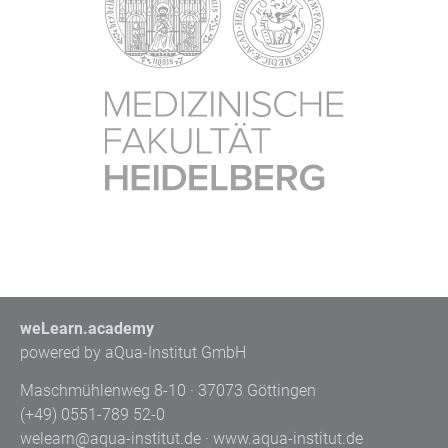
weLearn.academy
powered by aQua-Institut GmbH
Maschmühlenweg 8-10 · 37073 Göttingen
(+49) 0551-789 52-0
welearn@aqua-institut.de · www.aqua-institut.de